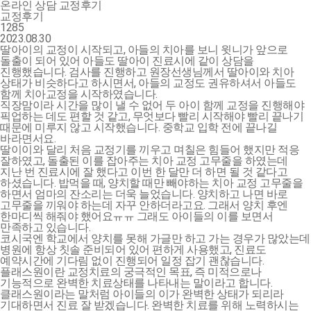
온라인 상담
교정후기
교정후기
1285
2023.08.30
딸아이의 교정이 시작되고, 아들의 치아를 보니 윗니가 앞으로
돌출이 되어 있어 아들도 딸아이 진료시에 같이 상담을
진행했습니다. 검사를 진행하고 원장선생님께서 딸아이와 치아
상태가 비슷하다고 하시면서, 아들의 교정도 권유하셔서 아들도
함께 치아교정을 시작하였습니다.
직장맘이라 시간을 많이 낼 수 없어 두 아이 함께 교정을 진행해야
픽업하는 데도 편할 것 같고, 무엇보다 빨리 시작해야 빨리 끝나기
때문에 미루지 않고 시작했습니다. 중학교 입학 전에 끝나길
바라면서요.
딸이이와 달리 처음 교정기를 끼우고 며칠은 힘들어 했지만 적응
잘하였고, 돌출된 이를 잡아주는 치아 교정 고무줄을 하였는데
지난 번 진료시에 잘 했다고 이번 한 달만 더 하면 될 것 같다고
하셨습니다. 밥먹을 때, 양치할 때만 빼야하는 치아 교정 고무줄을
하면서 엄마의 잔소리는 더욱 늘었습니다. 양치하고 나면 바로
고무줄을 끼워야 하는데 자꾸 안하더라고요. 그래서 양치 후엔
한마디씩 해줘야 했어요ㅠㅠ 그래도 아이들의 이를 보면서
만족하고 있습니다.
코시국엔 학교에서 양치를 못해 가글만 하고 가는 경우가 많았는데
병원에 항상 칫솔 준비되어 있어 편하게 사용했고, 진료도
예약시간에 기다림 없이 진행되어 일정 잡기 괜찮습니다.
플래스원이란 교정치료의 궁극적인 목표, 즉 미적으로나
기능적으로 완벽한 치료상태를 나타내는 말이라고 합니다.
클래스원이라는 말처럼 아이들의 이가 완벽한 상태가 되리라
기대하면서 진료 잘 받겠습니다. 완벽한 치료를 위해 노력하시는