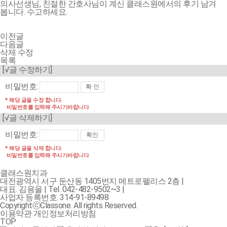
의사선생님, 친절한 간호사님이 계신 클래스원에서의 후기 남겨
봅니다. 수고하세요.
이전글
다음글
삭제
수정
목록
[√글 수정하기]
비밀번호:
* 해당 글을 수정 합니다.
비밀번호를 입력해 주시기바랍니다
[√글 삭제하기]
비밀번호:
* 해당 글을 삭제 합니다.
비밀번호를 입력해 주시기바랍니다
클래스원치과
대전광역시 서구 둔산동 1405번지 메트로펠리스 2층
|
대표.
김용을 |
Tel.
042-482-9502~3
|
사업자 등록번호.
314-91-89498
CopyrightⓒClassone. All rights Reserved.
이용약관
개인정보처리방침
TOP