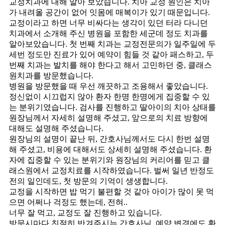
교정치과에 대해 알아 보았습니다. 치아 교정 원인은 치아
가 내려올 공간이 없어 잇몸에 매복이가 있기 때문입니다.
교정이라고 하면 너무 비싸다는 생각이 있던 터라 다니던
치과에서 소개해 주신 병원을 포함한 세군데 정도 치과를
알아보았습니다. 첫 번째 치과는 교정전문의가 일주일에 두
세번 정도만 진료가 있어 예약이 힘들 것 같아 패스하고, 두
번째 치과는 발치를 해야 한다고 해서 고민하던 중, 클래스
원치과를 방문했습니다.
병원을 방문했을 때 우선 깨끗하고 조용해서 좋았습니다.
정신없이 시끄럽지 않아 환자 한명 한명에게 집중할 수 있
는 분위기였습니다. 검사를 진행하고 딸아이의 치아 상태를
원장님께서 자세히 설명해 주셨고, 앞으로의 치료 방향에
대해도 설명해 주셨습니다.
원장님의 설명이 끝난 뒤, 간호사님께서도 다시 한번 설명
해 주셨고, 비용에 대해서도 상세히 설명해 주셨습니다. 환
자에 집중할 수 있는 분위기와 원장님의 커리어를 믿고 클
래스원에서 교정치료를 시작하였습니다. 벌써 일년 반정도
전의 일인데도, 첫 방문의 기억이 생생합니다.
교정을 시작하면 밥 먹기 불편할 것 같아 아이가 많이 못 먹
으면 어쩌나 걱정도 했는데, 전혀..
너무 잘 먹고, 교정도 잘 진행하고 있습니다.
방문시마다 친절히 반겨주시는 간호사님. 예약 변경에도 환