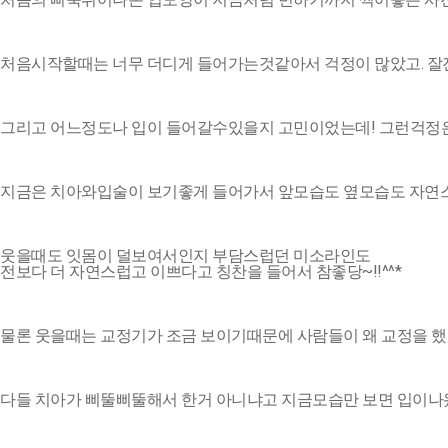
처음시작할때는 너무 더디게 들어가는것같아서 걱정이 많았고. 잘진
그리고 어느정도나 입이 들어갈수있을지 고민이었는데! 그런걱정
지금은 치아와입술이 보기좋게 들어가서 앞모습도 옆모습도 자연
웃을때도 잇몸이 덜보여서인지 부담스럽던 미소라인도
전보다 더 자연스럽고 이쁘다고 칭찬을 들어서 참좋당~!!^^*
물론 웃을때는 교정기가 조금 보이기때문에 사람들이 왜 교정을 
다들 치아가 삐뚤삐뚤해서 한거 아니냐고 지금모습만 보면 입이