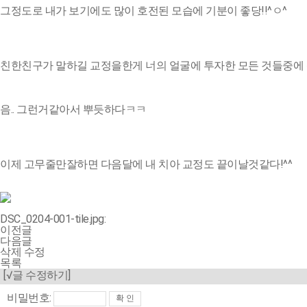
그정도로 내가 보기에도 많이 호전된 모습에 기분이 좋당!!^ㅇ^
친한친구가 말하길 교정을한게 너의 얼굴에 투자한 모든 것들중에 신
음.. 그런거같아서 뿌듯하다ㅋㅋ
이제 고무줄만잘하면 다음달에 내 치아 교정도 끝이날것같다!^^
DSC_0204-001-tile.jpg:
이전글
다음글
삭제
수정
목록
[√글 수정하기]
비밀번호: