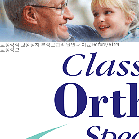
교정상식
교정장치
부정교합의 원인과 치료
Before/After
교정정보