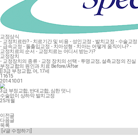
교정상식
- 교정치료란?
- 치료기간 및 비용
- 성인교정
- 발치교정
- 수술교정
- 급속교정
- 돌출입교정
- 치아성형
- 치아는 어떻게 움직이나?
-
교정치료의 순서
- 교정치료는 어디서 받는가?
교정장치
- 교정장치의 종류
- 교정 장치의 선택
- 투명교정, 설측교정의 진실
부정교합의 원인과 치료
Before/After
[] 3급 부정교합, 여, 17세
11615
2014.10.01
3급 부정교합, 반대교합, 심한 덧니
수술없이 상하악 발치교정
25개월
이전글
다음글
목록
[√글 수정하기]