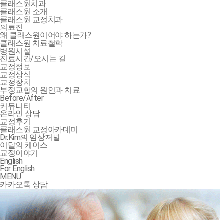
클래스원치과
클래스원 소개
클래스원 교정치과
의료진
왜 클래스원이어야 하는가?
클래스원 치료철학
병원시설
진료시간/오시는 길
교정정보
교정상식
교정장치
부정교합의 원인과 치료
Before/After
커뮤니티
온라인 상담
교정후기
클래스원 교정아카데미
Dr.Kim의 임상저널
이달의 케이스
교정이야기
English
For English
MENU
카카오톡 상담