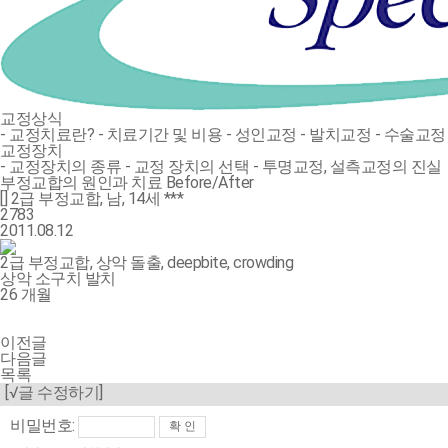
교정상식
- 교정치료란?
- 치료기간 및 비용
- 성인교정
- 발치교정
- 수술교정
교정장치
- 교정장치의 종류
- 교정 장치의 선택
- 투명교정, 설측교정의 진실
부정교합의 원인과 치료
Before/After
[] 2급 부정교합, 남, 14세 ***
2783
2011.08.12
2급 부정교합, 상악 돌출, deepbite, crowding
상악 소구치 발치
26 개월
이전글
다음글
목록
[√글 수정하기]
비밀번호: