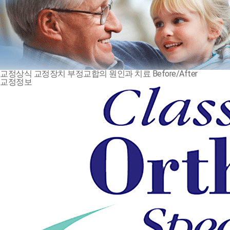
교정상식
교정장치
부정교합의 원인과 치료
Before/After
교정정보