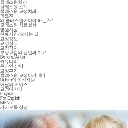
클래스원치과
클래스원 소개
클래스원 교정치과
의료진
왜 클래스원이어야 하는가?
클래스원 치료철학
병원시설
진료시간/오시는 길
교정정보
교정상식
교정장치
부정교합의 원인과 치료
Before/After
커뮤니티
온라인 상담
교정후기
클래스원 교정아카데미
Dr.Kim의 임상저널
이달의 케이스
교정이야기
English
For English
MENU
카카오톡 상담