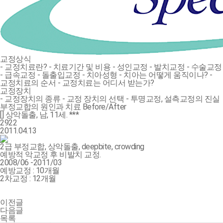
교정상식
- 교정치료란?
- 치료기간 및 비용
- 성인교정
- 발치교정
- 수술교정
- 급속교정
- 돌출입교정
- 치아성형
- 치아는 어떻게 움직이나?
-
교정치료의 순서
- 교정치료는 어디서 받는가?
교정장치
- 교정장치의 종류
- 교정 장치의 선택
- 투명교정, 설측교정의 진실
부정교합의 원인과 치료
Before/After
[] 상악돌출, 남, 11세. ***
2922
2011.04.13
2급 부정교합, 상악돌출, deepbite, crowding
예방적 악교정 후 비발치 교정.
2008/06 -2011/03
예방교정 : 10개월
2차교정 : 12개월
이전글
다음글
목록