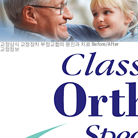
교정상식
교정장치
부정교합의 원인과 치료
Before/After
교정정보