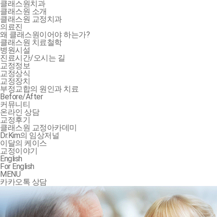
클래스원치과
클래스원 소개
클래스원 교정치과
의료진
왜 클래스원이어야 하는가?
클래스원 치료철학
병원시설
진료시간/오시는 길
교정정보
교정상식
교정장치
부정교합의 원인과 치료
Before/After
커뮤니티
온라인 상담
교정후기
클래스원 교정아카데미
Dr.Kim의 임상저널
이달의 케이스
교정이야기
English
For English
MENU
카카오톡 상담