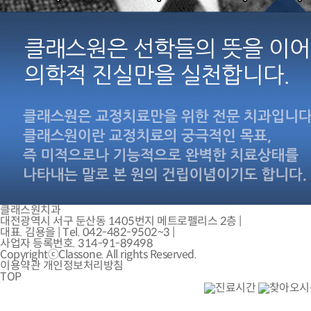
클래스원치과
대전광역시 서구 둔산동 1405번지 메트로펠리스 2층
|
대표.
김용을 |
Tel.
042-482-9502~3
|
사업자 등록번호.
314-91-89498
CopyrightⓒClassone. All rights Reserved.
이용약관
개인정보처리방침
TOP