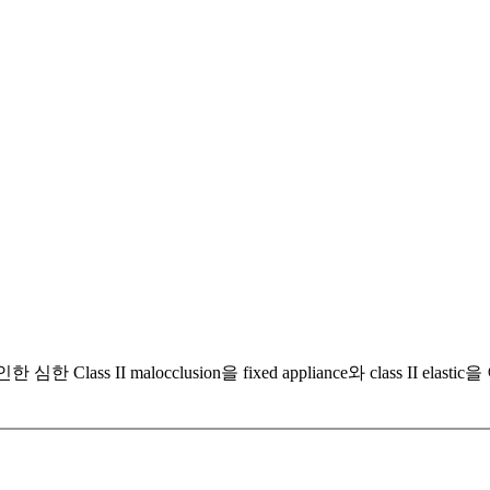
인한 심한 Class II malocclusion을 fixed appliance와 class I