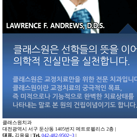
클래스원치과
대전광역시 서구 둔산동 1405번지 메트로펠리스 2층
|
대표.
김용을 |
Tel.
042-482-9502~3
|