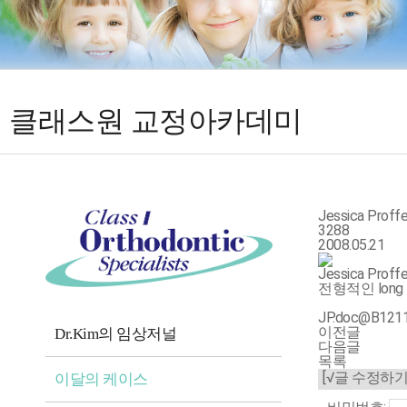
클래스원 교정아카데미
Jessica Proffer
3288
2008.05.21
Jessica 
전형적인 long
JP.doc@B121
이전글
Dr.Kim의 임상저널
다음글
목록
[√글 수정하기
이달의 케이스