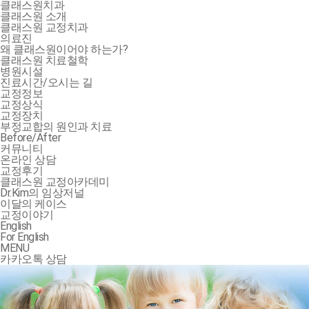
클래스원치과
클래스원 소개
클래스원 교정치과
의료진
왜 클래스원이어야 하는가?
클래스원 치료철학
병원시설
진료시간/오시는 길
교정정보
교정상식
교정장치
부정교합의 원인과 치료
Before/After
커뮤니티
온라인 상담
교정후기
클래스원 교정아카데미
Dr.Kim의 임상저널
이달의 케이스
교정이야기
English
For English
MENU
카카오톡 상담