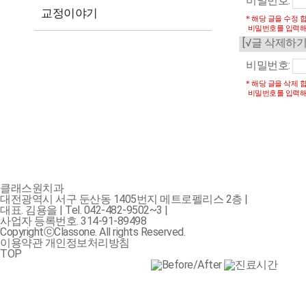
비밀번호:
교정이야기
* 해당 글을 수정 
비밀번호를 입력해
[√글 삭제하기
비밀번호:
* 해당 글을 삭제 
비밀번호를 입력해
클래스원치과
대전광역시 서구 둔산동 1405번지 메트로펠리스 2층
|
대표.
김용을 |
Tel.
042-482-9502~3
|
사업자 등록번호.
314-91-89498
CopyrightⓒClassone. All rights Reserved.
이용약관
개인정보처리방침
TOP