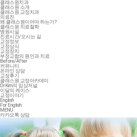
클래스원치과
클래스원 소개
클래스원 교정치과
의료진
왜 클래스원이어야 하는가?
클래스원 치료철학
병원시설
진료시간/오시는 길
교정정보
교정상식
교정장치
부정교합의 원인과 치료
Before/After
커뮤니티
온라인 상담
교정후기
클래스원 교정아카데미
Dr.Kim의 임상저널
이달의 케이스
교정이야기
English
For English
MENU
카카오톡 상담