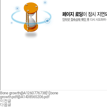
Bone growth@A1260776738[1].bone
growth.pdf@A1438565206.pdf
이전글
다음글