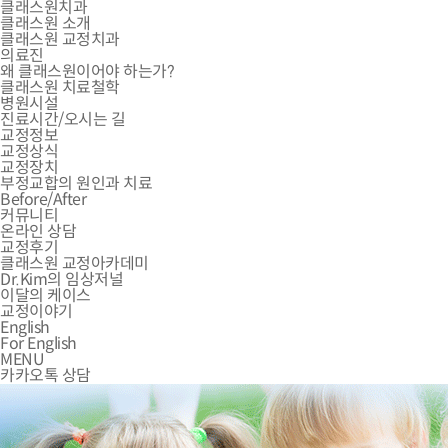
클래스원치과
클래스원 소개
클래스원 교정치과
의료진
왜 클래스원이어야 하는가?
클래스원 치료철학
병원시설
진료시간/오시는 길
교정정보
교정상식
교정장치
부정교합의 원인과 치료
Before/After
커뮤니티
온라인 상담
교정후기
클래스원 교정아카데미
Dr.Kim의 임상저널
이달의 케이스
교정이야기
English
For English
MENU
카카오톡 상담