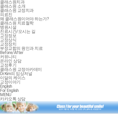
클래스원치과
클래스원 소개
클래스원 교정치과
의료진
왜 클래스원이어야 하는가?
클래스원 치료철학
병원시설
진료시간/오시는 길
교정정보
교정상식
교정장치
부정교합의 원인과 치료
Before/After
커뮤니티
온라인 상담
교정후기
클래스원 교정아카데미
Dr.Kim의 임상저널
이달의 케이스
교정이야기
English
For English
MENU
카카오톡 상담