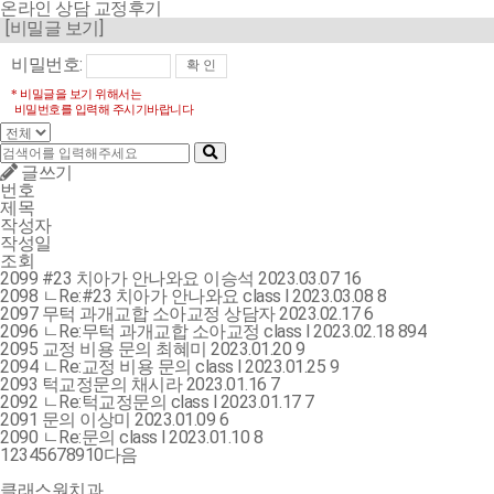
온라인 상담
교정후기
[비밀글 보기]
비밀번호:
* 비밀글을 보기 위해서는
비밀번호를 입력해 주시기바랍니다
글쓰기
번호
제목
작성자
작성일
조회
2099
#23 치아가 안나와요
이승석
2023.03.07
16
2098
ㄴRe:
#23 치아가 안나와요
class l
2023.03.08
8
2097
무턱 과개교합 소아교정
상담자
2023.02.17
6
2096
ㄴRe:
무턱 과개교합 소아교정
class l
2023.02.18
894
2095
교정 비용 문의
최혜미
2023.01.20
9
2094
ㄴRe:
교정 비용 문의
class l
2023.01.25
9
2093
턱교정문의
채시라
2023.01.16
7
2092
ㄴRe:
턱교정문의
class l
2023.01.17
7
2091
문의
이상미
2023.01.09
6
2090
ㄴRe:
문의
class l
2023.01.10
8
1
2
3
4
5
6
7
8
9
10
다음
클래스원치과