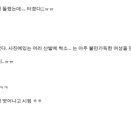
렸는데.... 터졌다;;;ㅠㅠ
사진에있는 머리 산발에 썩소... 는 아주 불만가득한 여성을 만들
..ㅠㅠ
힛ㅋㅋ
 벗어나고 시펑 ㅎㅎ