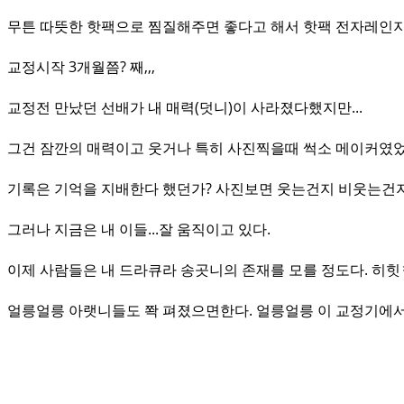
무튼 따뜻한 핫팩으로 찜질해주면 좋다고 해서 핫팩 전자레인지 돌
교정시작 3개월쯤? 째,,,
교정전 만났던 선배가 내 매력(덧니)이 사라졌다했지만...
그건 잠깐의 매력이고 웃거나 특히 사진찍을때 썩소 메이커였었다. 
기록은 기억을 지배한다 했던가? 사진보면 웃는건지 비웃는건지
그러나 지금은 내 이들...잘 움직이고 있다.
이제 사람들은 내 드라큐라 송곳니의 존재를 모를 정도다. 히
얼릉얼릉 아랫니들도 쫙 펴졌으면한다. 얼릉얼릉 이 교정기에서