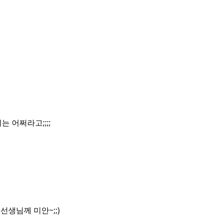
 어쩌라고;;;;
생님께 미안~;;)