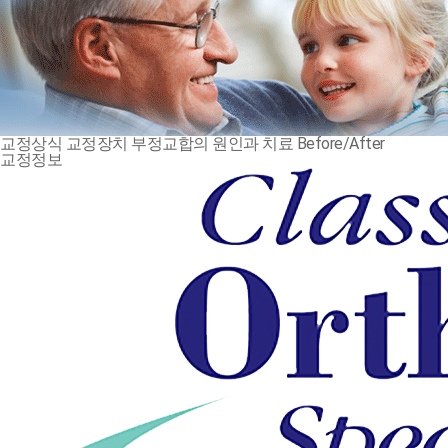
교정상식
교정장치
부정교합의 원인과 치료
Before/After
교정정보