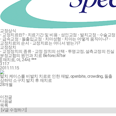
교정상식
- 교정치료란?
- 치료기간 및 비용
- 성인교정
- 발치교정
- 수술교정
- 급속교정
- 돌출입교정
- 치아성형
- 치아는 어떻게 움직이나?
-
교정치료의 순서
- 교정치료는 어디서 받는가?
교정장치
- 교정장치의 종류
- 교정 장치의 선택
- 투명교정, 설측교정의 진실
부정교합의 원인과 치료
Before/After
[] 재치료, 여, 24세 ***
3117
2011.11.15
발치 케이스를 비발치 치료로 인한 재발, openbite, crowding, 돌출
상하악 소구치 발치 후 재치료
28개월
이전글
다음글
목록
[√글 수정하기]