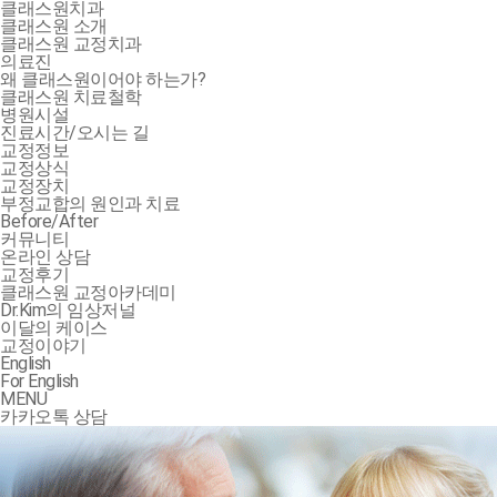
클래스원치과
클래스원 소개
클래스원 교정치과
의료진
왜 클래스원이어야 하는가?
클래스원 치료철학
병원시설
진료시간/오시는 길
교정정보
교정상식
교정장치
부정교합의 원인과 치료
Before/After
커뮤니티
온라인 상담
교정후기
클래스원 교정아카데미
Dr.Kim의 임상저널
이달의 케이스
교정이야기
English
For English
MENU
카카오톡 상담